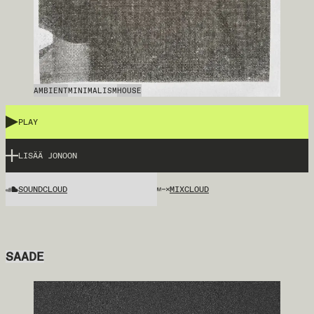
AMBIENT
MINIMALISM
HOUSE
PLAY
LISÄÄ JONOON
SOUNDCLOUD
MIXCLOUD
SAADE