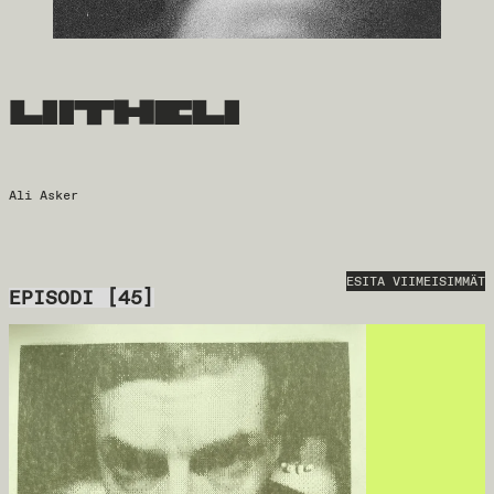
liitheli
Ali Asker
ESITA VIIMEISIMMÄT
EPISODI
[
45
]