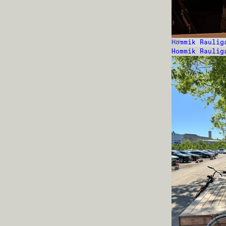
Hommik Raulig
POP
Hommik Raulig