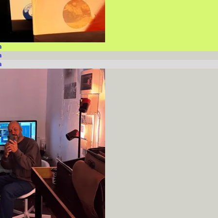
a
a
a