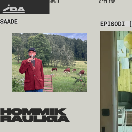
MENU
OFFLINE
IDA
SAADE
EPISODI
[
hommik
rauliga