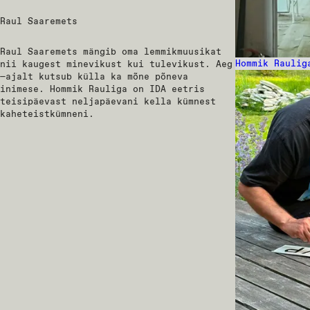
Raul Saaremets
Raul Saaremets mängib oma lemmikmuusikat
Hommik Raulig
nii kaugest minevikust kui tulevikust. Aeg
—ajalt kutsub külla ka mõne põneva
inimese. Hommik Rauliga on IDA eetris
teisipäevast neljapäevani kella kümnest
kaheteistkümneni.