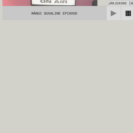
JÄRJEKORD
[
0
MÄNGI SUVALINE EPISOOD
Hanna Samoson
28.11.2022
TALK