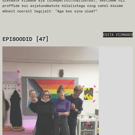
ülevaate viimase aja (sleeper)hittnäitustest, vestleme nii
proffide kui asjatundmatute külalistega ning vahel küsime
mõnelt noorelt tegijalt: “Aga kes sina oled?”
ESITA VIIMASED
EPISOODID
[
47
]