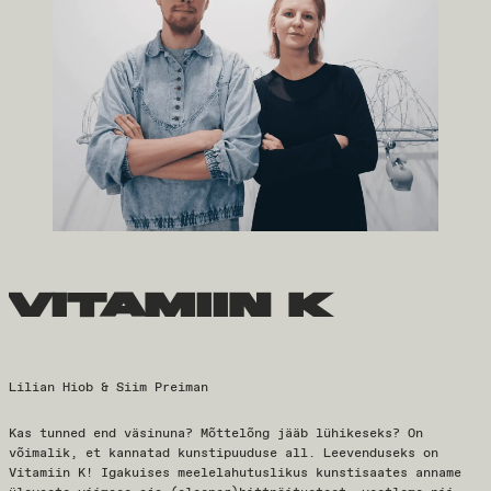
vitamiin k
Lilian Hiob & Siim Preiman
Kas tunned end väsinuna? Mõttelõng jääb lühikeseks? On
võimalik, et kannatad kunstipuuduse all. Leevenduseks on
Vitamiin K! Igakuises meelelahutuslikus kunstisaates anname