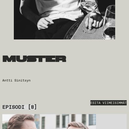
muster
Antti Sinitsyn
ESITA VIIMEISIMMÄT
EPISODI
[
8
]