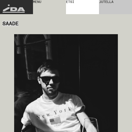
MENU
ETSI
JUTELLA
IDA
SAADE